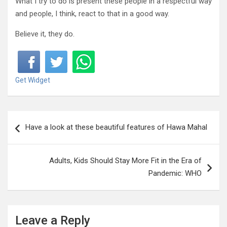
What I try to do is present these people in a respectful way
and people, I think, react to that in a good way.
Believe it, they do.
Get Widget
P
Have a look at these beautiful features of Hawa Mahal
o
s
Adults, Kids Should Stay More Fit in the Era of
t
Pandemic: WHO
n
a
v
Leave a Reply