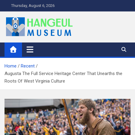
S
Thursday, August 6, 2026
k
i
p
t
o
HangeUl Museum
Adventure in Museum Blog
c
o
n
Home
Recent
t
Augusta The Full Service Heritage Center That Unearths the
e
Roots Of West Virginia Culture
n
t