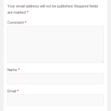
i
Your email address will not be published.
Required fields
g
are marked
*
a
Comment
*
t
i
o
n
Name
*
Email
*