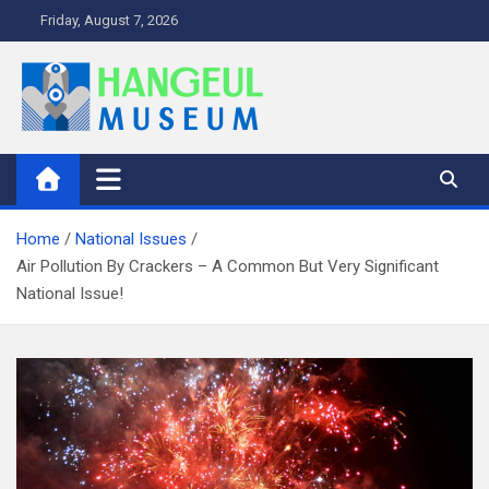
S
Friday, August 7, 2026
k
i
p
t
o
HangeUl Museum
Adventure in Museum Blog
c
o
n
Home
National Issues
t
Air Pollution By Crackers – A Common But Very Significant
e
National Issue!
n
t