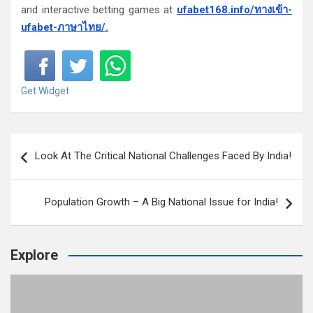
and interactive betting games at
ufabet168.info/ทางเข้า-
ufabet-ภาษาไทย/.
Get Widget
P
Look At The Critical National Challenges Faced By India!
o
s
Population Growth – A Big National Issue for India!
t
n
a
Explore
v
i