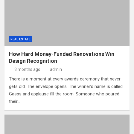
g
a
t
i
REAL ESTATE
o
n
How Hard Money-Funded Renovations Win
Design Recognition
3 months ago
admin
There is a moment at every awards ceremony that never
gets old. The envelope opens. The winner’s name is called.
Gasps and applause fill the room. Someone who poured
their…