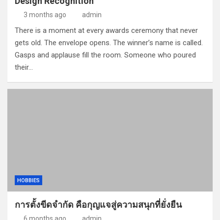
Design Recognition
3 months ago
admin
There is a moment at every awards ceremony that never
gets old. The envelope opens. The winner’s name is called.
Gasps and applause fill the room. Someone who poured
their…
HOBBIES
การตั้งขีดจำกัด คือกุญแจสู่ความสนุกที่ยั่งยืน
6 months ago
admin