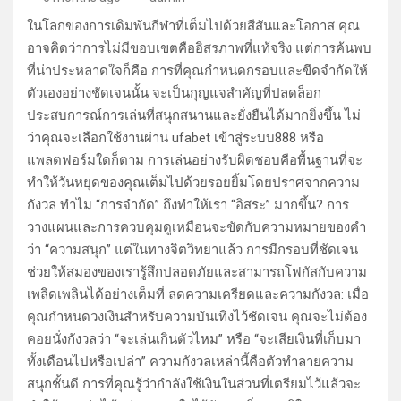
ในโลกของการเดิมพันกีฬาที่เต็มไปด้วยสีสันและโอกาส คุณ
อาจคิดว่าการไม่มีขอบเขตคืออิสรภาพที่แท้จริง แต่การค้นพบ
ที่น่าประหลาดใจก็คือ การที่คุณกำหนดกรอบและขีดจำกัดให้
ตัวเองอย่างชัดเจนนั้น จะเป็นกุญแจสำคัญที่ปลดล็อก
ประสบการณ์การเล่นที่สนุกสนานและยั่งยืนได้มากยิ่งขึ้น ไม่
ว่าคุณจะเลือกใช้งานผ่าน ufabet เข้าสู่ระบบ888 หรือ
แพลตฟอร์มใดก็ตาม การเล่นอย่างรับผิดชอบคือพื้นฐานที่จะ
ทำให้วันหยุดของคุณเต็มไปด้วยรอยยิ้มโดยปราศจากความ
กังวล ทำไม “การจำกัด” ถึงทำให้เรา “อิสระ” มากขึ้น? การ
วางแผนและการควบคุมดูเหมือนจะขัดกับความหมายของคำ
ว่า “ความสนุก” แต่ในทางจิตวิทยาแล้ว การมีกรอบที่ชัดเจน
ช่วยให้สมองของเรารู้สึกปลอดภัยและสามารถโฟกัสกับความ
เพลิดเพลินได้อย่างเต็มที่ ลดความเครียดและความกังวล: เมื่อ
คุณกำหนดวงเงินสำหรับความบันเทิงไว้ชัดเจน คุณจะไม่ต้อง
คอยนั่งกังวลว่า “จะเล่นเกินตัวไหม” หรือ “จะเสียเงินที่เก็บมา
ทั้งเดือนไปหรือเปล่า” ความกังวลเหล่านี้คือตัวทำลายความ
สนุกชั้นดี การที่คุณรู้ว่ากำลังใช้เงินในส่วนที่เตรียมไว้แล้วจะ